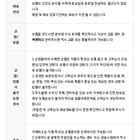
상품의 신선도 유지를 위하여 토요일과 공휴일 전날에는 출고되지 않습
배송
니다.
안내
명절 및 배송 집중기간에는 배송이 지연 될 수 있습니다.
교
상품을 받으시면 곧바로 이상 유무를 확인하시고 이상이 있을 경우
고
환/
객센터
로 연락주시면 즉시 교환 또는 환불처리가 가능합니다.
반품
1) 쇼핑몰에서 구매한 상품은 식품의 특성상 상품 출고 후 고객님의 단순
변심(입맛에 안맞다. 상품이 마음에 안든다. 크기가 작다.등)에 의한 취소
교
및 반품이 불가합니다.
환/
2) 잘못된 보관방법이나 고객님의 부주의 등으로 인한 제품의 오염, 파
반품
손, 변질, 기타 책임 있는 사유로 제품이 멸실 또는 훼손된 경우 교환 및
이
반품이 불가합니다.
불가
3) 주소불명, 수취인 부재, 연락두절, 단순 수취 거부등으로 인한 반송일
능한
경우 상품손상이 불가피 하므로 원물비용전액을 고객님이 부담하셔야
경우
합니다.
(주문전 꼭 고객님의 배송정보를 다시 한번 확인하시고 주문해 주시기
바랍니다)
거래취소는 식품 특성상 상품준비중 단계에서만 가능합니다.
1) 신용카드로 결제한 주문건을 취소하는 경우, 최소 완료시점에서 즉시