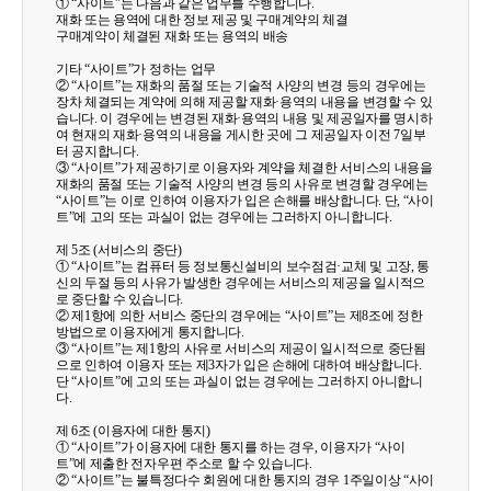
① “사이트”는 다음과 같은 업무를 수행합니다.
재화 또는 용역에 대한 정보 제공 및 구매계약의 체결
구매계약이 체결된 재화 또는 용역의 배송
기타 “사이트”가 정하는 업무
② “사이트”는 재화의 품절 또는 기술적 사양의 변경 등의 경우에는
장차 체결되는 계약에 의해 제공할 재화·용역의 내용을 변경할 수 있
습니다. 이 경우에는 변경된 재화·용역의 내용 및 제공일자를 명시하
여 현재의 재화·용역의 내용을 게시한 곳에 그 제공일자 이전 7일부
터 공지합니다.
③ “사이트”가 제공하기로 이용자와 계약을 체결한 서비스의 내용을
재화의 품절 또는 기술적 사양의 변경 등의 사유로 변경할 경우에는
“사이트”는 이로 인하여 이용자가 입은 손해를 배상합니다. 단, “사이
트”에 고의 또는 과실이 없는 경우에는 그러하지 아니합니다.
제 5조 (서비스의 중단)
① “사이트”는 컴퓨터 등 정보통신설비의 보수점검·교체 및 고장, 통
신의 두절 등의 사유가 발생한 경우에는 서비스의 제공을 일시적으
로 중단할 수 있습니다.
② 제1항에 의한 서비스 중단의 경우에는 “사이트”는 제8조에 정한
방법으로 이용자에게 통지합니다.
③ “사이트”는 제1항의 사유로 서비스의 제공이 일시적으로 중단됨
으로 인하여 이용자 또는 제3자가 입은 손해에 대하여 배상합니다.
단 “사이트”에 고의 또는 과실이 없는 경우에는 그러하지 아니합니
다.
제 6조 (이용자에 대한 통지)
① “사이트”가 이용자에 대한 통지를 하는 경우, 이용자가 “사이
트”에 제출한 전자우편 주소로 할 수 있습니다.
② “사이트”는 불특정다수 회원에 대한 통지의 경우 1주일이상 “사이