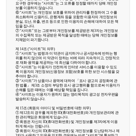
요구한 경우에는 “사이트”는 그 오류를 정정할 때까지 당해 개인정
보를 이용하지 않습니다.
⑥ “사이트”는 개인정보 보호를 위하여 관리자를 한정하여 그 수를
최소화하며 신용카드, 은행계좌 등을 포함한 이용자의 개인정보의
분실, 도난, 유출, 변조 등으로 인한 이용자의 손해에 대하여 모든 책
임을 집니다.
⑦ “사이트” 또는 그로부터 개인정보를 제공받은 제3자는 개인정보
의 수집목적 또는 제공받은 목적을 달성한 때에는 당해 개인정보를
지체없이 파기합니다.
제 14조 (“사이트”의 의무)
① “사이트”는 법령과 이 약관이 금지하거나 공서양속에 반하는 행
위를 하지 않으며 이 약관이 정하는 바에 따라 지속적이고, 안정적으
로 재화·용역을 제공하는 데 최선을 다하여야 합니다.
② “사이트”는 이용자가 안전하게 인터넷 서비스를 이용할 수 있도
록 이용자의 개인정보(신용정보 포함)보호를 위한 보안 시스템을 갖
추어야 합니다.
③ “사이트”가 상품이나 용역에 대하여 「표시·광고의 공정화에 관
한 법률」 제3조 소정의 부당한 표시·광고행위를 함으로써 이용자가
손해를 입은 때에는 이를 배상할 책임을 집니다.
④ “사이트는 이용자가 원하지 않는 영리목적의 광고성 전자우편을
발송하지 않습니다.
제 15조 (회원의 아이디 및 비밀번호에 대한 의무)
① 제12조의 경우를 제외한 ID(휴대전화번호)와 개인정보관리에 관
한 관리책임은 회원에게 있습니다.
② 회원은 자신의 ID(휴대전화번호) 및 개인정보를 제3자에게 이용
하게 해서는 안됩니다.
③ 회원이 자신의 ID(휴대전화번호) 및 개인정보를 도난당하거나 제
3자가 사용하고 있음을 인지한 경우에는 바로 “사이트”에 통보하고