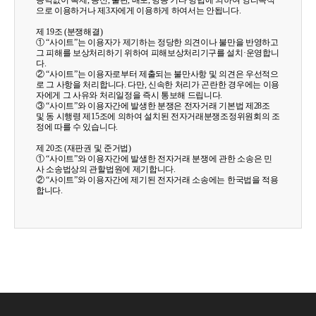
승낙없이 복제, 송신, 출판, 배포, 방송 기타 방법에 의하여 영리목적
으로 이용하거나 제3자에게 이용하게 하여서는 안됩니다.
제 19조 (분쟁해결)
① “사이트”는 이용자가 제기하는 정당한 의견이나 불만을 반영하고
그 피해를 보상처리하기 위하여 피해보상처리기구를 설치·운영합니
다.
② “사이트”는 이용자로부터 제출되는 불만사항 및 의견은 우선적으
로 그 사항을 처리합니다. 다만, 신속한 처리가 곤란한 경우에는 이용
자에게 그 사유와 처리일정을 즉시 통보해 드립니다.
③ “사이트”와 이용자간에 발생한 분쟁은 전자거래 기본법 제28조
및 동 시행령 제15조에 의하여 설치된 전자거래분쟁조정위원회의 조
정에 따를 수 있습니다.
제 20조 (재판권 및 준거법)
① “사이트”와 이용자간에 발생한 전자거래 분쟁에 관한 소송은 민
사 소송법상의 관할법원에 제기합니다.
② “사이트”와 이용자간에 제기된 전자거래 소송에는 한국법을 적용
합니다.