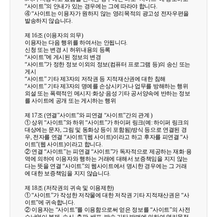
“사이트”의 안내가 있는 경우에는 그에 따라야 합니다.
④ “사이트는 이용자가 원하지 않는 영리목적의 광고성 전자우편을
발송하지 않습니다.
제 16조 (이용자의 의무)
이용자는 다음 행위를 하여서는 안됩니다.
신청 또는 변경 시 허위내용의 등록
“사이트”에 게시된 정보의 변경
“사이트”가 정한 정보 이외의 정보(컴퓨터 프로그램 등)의 송신 또는
게시
“사이트” 기타 제3자의 저작권 등 지적재산권에 대한 침해
“사이트” 기타 제3자의 명예를 손상시키거나 업무를 방해하는 행위
외설 또는 폭력적인 메시지·화상·음성 기타 공서양속에 반하는 정보
를 사이트에 공개 또는 게시하는 행위
제 17조 (연결”사이트”와 피연결 “사이트”간의 관계 )
① 상위 “사이트”와 하위 “사이트”가 하이퍼 링크(예: 하이퍼 링크의
대상에는 문자, 그림 및 동화상 등이 포함됨)방식 등으로 연결된 경
우, 전자를 연결 “사이트”(웹 사이트)이라고 하고 후자를 피연결 “사
이트”(웹 사이트)이라고 합니다.
② 연결 “사이트”는 피연결 “사이트”가 독자적으로 제공하는 재화·용
역에 의하여 이용자와 행하는 거래에 대해서 보증책임을 지지 않는
다는 뜻을 연결 “사이트”의 웹사이트에서 명시한 경우에는 그 거래
에 대한 보증책임을 지지 않습니다.
제 18조 (저작권의 귀속 및 이용제한)
① “사이트”가 작성한 저작물에 대한 저작권 기타 지적재산권은 “사
이트”에 귀속합니다.
② 이용자는 “사이트”를 이용함으로써 얻은 정보를 “사이트”의 사전