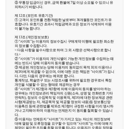
⑤ 무통장 입금이신 경우, 금액 환불에 7일 이상 소요될 수 있으니 유
의하시기 바랍니다.
제 12조 (포인트 유효기간)
① 고객이 포인트를 전환/적립한 날로부터 36개월동안 포인트가 유
효합니다. 유효기간 초과시 적립금액과 모든 정보가 삭제되어 이용
이 불가능 합니다.
제 13조 (개인정보보호)
① “사이트”는 이용자의 정보수집시 구매계약 이행에 필요한 최소한
의 정보를 수집합니다.
< 다음 사항을 필수사항으로 하며 그 외 사항은 선택사항으로 합니
다.>
② “사이트”가 이용자의 개인식별이 가능한 개인정보를 수집하는 때
에는 반드시 당해 이용자의 동의를 받습니다.
③ 제공된 개인정보는 당해 이용자의 동의없이 목적 외의 이용이나
제3자에게 제공할 수 없으며, 이에 대한 모든 책임은 “사이트”가 집니
다. 다만, 다음의 경우에는 예외로 합니다.
통계작성, 학술연구 또는 시장조사를 위하여 필요한 경우로서 특정
개인을 식별할 수 없는 형태로 제공하는 경우
④ “사이트”가 제2항과 제3항에 의해 이용자의 동의를 받아야 하는
경우에는 개인정보관리 책임자의 신원(소속, 성명 및 전화번호 기타
연락처), 정보의 수집목적 및 이용목적, 제3자에 대한 정보제공 관련
사항(제공받는 자, 제공목적 및 제공할 정보의 내용)등 정보통신망
이용촉진 등에 관한법률 제16조 제3항이 규정한 사항을 미리 명시하
거나 고지해야 하며 이용자는 언제든지 이 동의를 철회할 수 있습니
다.
⑤ 이용자는 언제든지 “사이트”가 가지고 있는 자신의 개인정보에
대해 열람 및 오류정정을 요구할 수 있으며 “사이트”는 이에 대해 지
체없이 필요한 조치를 취할 의무를 집니다. 이용자가 오류의 정정을