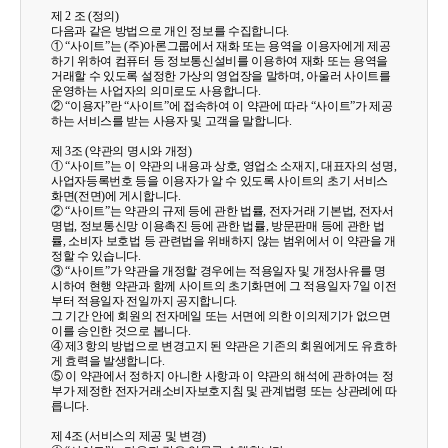
제 2 조 (정의)
다음과 같은 방법으로 개인 정보를 수집합니다.
① “사이트”는 (주)아론그룹에서 재화 또는 용역을 이용자에게 제공
하기 위하여 컴퓨터 등 정보통신설비를 이용하여 재화 또는 용역을
거래할 수 있도록 설정한 가상의 영업장을 말하며, 아울러 사이트를
운영하는 사업자의 의미로도 사용합니다.
② “이용자”란 “사이트”에 접속하여 이 약관에 따라 “사이트”가 제공
하는 서비스를 받는 사용자 및 고객을 말합니다.
제 3조 (약관의 명시와 개정)
① “사이트”는 이 약관의 내용과 상호, 영업소 소재지, 대표자의 성명,
사업자등록번호 등을 이용자가 알 수 있도록 사이트의 초기 서비스
화면(전면)에 게시합니다.
② “사이트”는 약관의 규제 등에 관한 법률, 전자거래 기본법, 전자서
명법, 정보통신망 이용촉진 등에 관한 법률, 방문판매 등에 관한 법
률, 소비자 보호법 등 관련법을 위배하지 않는 범위에서 이 약관을 개
정할 수 있습니다.
③ “사이트”가 약관을 개정할 경우에는 적용일자 및 개정사유를 명
시하여 현행 약관과 함께 사이트의 초기화면에 그 적용일자 7일 이전
부터 적용일자 전일까지 공지합니다.
그 기간 안에 회원의 전자메일 또는 서면에 의한 이의제기가 없으면
이를 승인한 것으로 봅니다.
④ 제3 항의 방법으로 변경고지 된 약관은 기존의 회원에게도 유효하
게 효력을 발생합니다.
⑤ 이 약관에서 정하지 아니한 사항과 이 약관의 해석에 관하여는 정
부가 제정한 전자거래소비자보호지침 및 관계법령 또는 상관례에 따
릅니다.
제 4조 (서비스의 제공 및 변경)