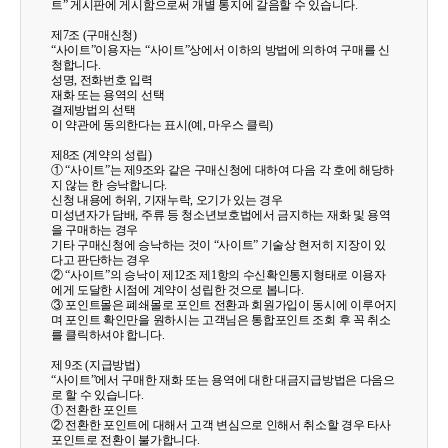
트” 게시판에 게시함으로써 개별 통지에 갈음할 수 있습니다.
제7조 (구매신청)
“사이트”이용자는 “사이트”상에서 이하의 방법에 의하여 구매를 신
청합니다.
성명, 전화번호 입력
재화 또는 용역의 선택
결제방법의 선택
이 약관에 동의한다는 표시(예, 마우스 클릭)
제8조 (계약의 성립)
① “사이트”는 제9조와 같은 구매신청에 대하여 다음 각 호에 해당하
지 않는 한 승낙합니다.
신청 내용에 허위, 기재누락, 오기가 있는 경우
미성년자가 담배, 주류 등 청소년보호법에서 금지하는 재화 및 용역
을 구매하는 경우
기타 구매신청에 승낙하는 것이 “사이트” 기술상 현저히 지장이 있
다고 판단하는 경우
② “사이트”의 승낙이 제12조 제1항의 수신확인통지형태로 이용자
에게 도달한 시점에 계약이 성립한 것으로 봅니다.
③ 포인트몰은 폐쇄몰로 포인트 전환과 회원가입이 동시에 이루어지
며 포인트 확인만을 원하시는 고객님은 통합포인트 조회 후 꼭 취소
를 클릭하셔야 합니다.
제 9조 (지급방법)
“사이트”에서 구매한 재화 또는 용역에 대한 대금지급방법은 다음으
로 할 수 있습니다.
① 전환한 포인트
② 전환한 포인트에 대해서 고객 변심으로 인해서 취소할 경우 타사
포인트로 전환이 불가합니다.