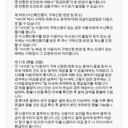
③ 전환한 포인트에 대해서 “현금전환”으로 변경이 불가합니다.
④ 전환한 포인트로 상품구매시 수수료가 발생할 수 있습니다.
제 10조 (수신확인통지, 구매신청 변경 및 취소)
“사이트”에서 구매한 재화 또는 용역에 대한 대금지급방법은 다음으
로 할 수 있습니다.
① “사이트”는 이용자의 구매신청이 있는 경우 이용자에게 수신확인
통지를 합니다.
② 수신확인통지를 받은 이용자는 의사표시의 불일치 등이 있는 경
우에는 수신확인통지를 받은 후 즉시 구매신청 변경 및 취소를 요청
할 수 있습니다.
③ “사이트”는 배송 전 이용자의 구매신청 변경 및 취소 요청이 있는
때에는 지체없이 그 요청에 따라 처리합니다.
제 11조 (환불, 반품)
① “사이트”는 이용자가 구매 신청한 재화 또는 용역이 품절 등의 사
유로 재화의 인도 또는 용역의 제공을 할 수 없을 때에는 지체없이 그
사유를 이용자에게 통지하고, 사전에 재화 또는 용역의 대금을 받은
경우에는 대금을 받은 날부터 7일 이내에, 그렇지 않은 경우에는 그
사유발생일로부터 7일 이내에 계약해제 및 환급절차를 취합니다.
② 제품 불량이 아닌 단순 소비자 변심의 경우 배송비는 소비자가 부
담하며, 환불시 반품 확인 여부를 확인한 후 결제 금액을 환불해 드립
니다.
③ 휴대폰 결제의 경우 당월은 결제 취소만 가능하며, 익월 이후 휴대
폰결제 환불 건은 입금 확인 후 결제자 본인 계좌로만 환불 가능합니
다.
④ 신용카드로 결제하신 경우는 신용카드 승인을 취소하여 결제 대
금이 청구되지 않게 합니다. (단, 신용카드 결제 일자에 맞추어 대금
이 청구 될수 있으면 이경우 익월 신용카드 대금 청구 시 카드사에서
환급처리 됩니다.)