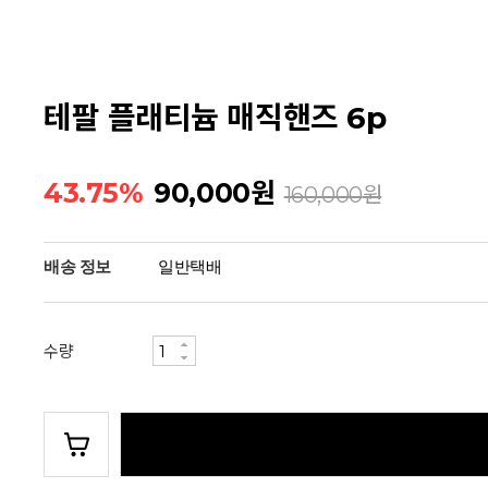
테팔 플래티늄 매직핸즈 6p
43.75%
90,000
원
160,000
원
배송 정보
일반택배
수량