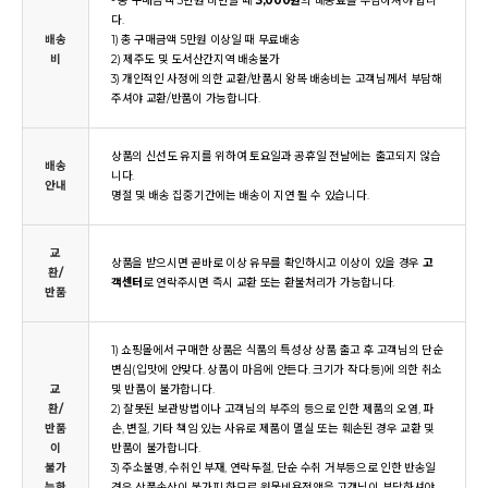
- 총 구매금액 5만원 미만일 때
3,000원
의 배송료를 부담하셔야 합니
다.
배송
1) 총 구매금액 5만원 이상일 때 무료배송
비
2) 제주도 및 도서산간지역 배송불가
3) 개인적인 사정에 의한 교환/반품시 왕복 배송비는 고객님께서 부담해
주셔야 교환/반품이 가능합니다.
상품의 신선도 유지를 위하여 토요일과 공휴일 전날에는 출고되지 않습
배송
니다.
안내
명절 및 배송 집중기간에는 배송이 지연 될 수 있습니다.
교
상품을 받으시면 곧바로 이상 유무를 확인하시고 이상이 있을 경우
고
환/
객센터
로 연락주시면 즉시 교환 또는 환불처리가 가능합니다.
반품
1) 쇼핑몰에서 구매한 상품은 식품의 특성상 상품 출고 후 고객님의 단순
변심(입맛에 안맞다. 상품이 마음에 안든다. 크기가 작다.등)에 의한 취소
교
및 반품이 불가합니다.
환/
2) 잘못된 보관방법이나 고객님의 부주의 등으로 인한 제품의 오염, 파
반품
손, 변질, 기타 책임 있는 사유로 제품이 멸실 또는 훼손된 경우 교환 및
이
반품이 불가합니다.
불가
3) 주소불명, 수취인 부재, 연락두절, 단순 수취 거부등으로 인한 반송일
능한
경우 상품손상이 불가피 하므로 원물비용전액을 고객님이 부담하셔야