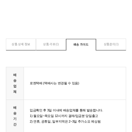
상품 상세 정보
상품 리뷰(0)
상품문의(0)
배송 가이드
배
송
로젠택
(택배사는 변경될 수 있음)
배
업
체
배
입금확인 후 3일 이내에 배송업체를 통해 발송합니다.
송
1) 월요일~목요일 12시까지 결재/입금분 당일출고
기
2) 연휴, 공휴일, 일부지역은 2~3일 추가소요 예상됨
간