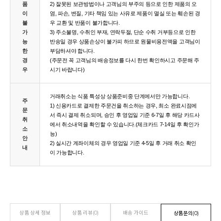
품
2) 잘못된 보관방법이나 고객님의 부주의 등으로 인한 제품의 오
이
염, 파손, 변질, 기타 책임 있는 사유로 제품이 멸실 또는 훼손된 경
불
우 교환 및 반품이 불가합니다.
가
3) 주소불명, 수취인 부재, 연락두절, 단순 수취 거부등으로 인한
능
반송일 경우 상품손상이 불가피 하므로 원물비용전액을 고객님이
한
부담하셔야 합니다.
경
(주문전 꼭 고객님의 배송정보를 다시 한번 확인하시고 주문해 주
우
시기 바랍니다)
거래취소는 식품 특성상 상품준비중 단계에서만 가능합니다.
주
1) 신용카드로 결제한 주문건을 취소하는 경우, 최소 완료시점에
문
서 즉시 결제 취소되며, 승인 후 영업일 기준 6-7일 후 해당 카드사
취
에서 취소내역을 확인할 수 있습니다.(체크카드 7-14일 후 확인가
소
능)
안
2) 실시간 계좌이체의 경우 영업일 기준 4-5일 후 거래 취소 확인
내
이 가능합니다.
상품 상세 정보
상품 리뷰(0)
배송 가이드
상품문의(0)