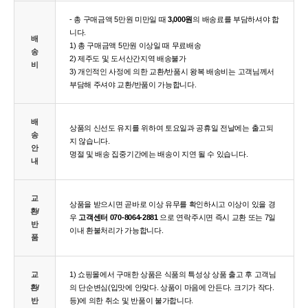
- 총 구매금액 5만원 미만일 때
3,000원
의 배송료를 부담하셔야 합
니다.
배
1) 총 구매금액 5만원 이상일 때 무료배송
송
2) 제주도 및 도서산간지역 배송불가
비
3) 개인적인 사정에 의한 교환/반품시 왕복 배송비는 고객님께서
부담해 주셔야 교환/반품이 가능합니다.
배
상품의 신선도 유지를 위하여 토요일과 공휴일 전날에는 출고되
송
지 않습니다.
안
명절 및 배송 집중기간에는 배송이 지연 될 수 있습니다.
내
교
상품을 받으시면 곧바로 이상 유무를 확인하시고 이상이 있을 경
환/
우
고객센터 070-8064-2881
으로 연락주시면 즉시 교환 또는 7일
반
이내 환불처리가 가능합니다.
품
교
1) 쇼핑몰에서 구매한 상품은 식품의 특성상 상품 출고 후 고객님
환/
의 단순변심(입맛에 안맞다. 상품이 마음에 안든다. 크기가 작다.
반
등)에 의한 취소 및 반품이 불가합니다.