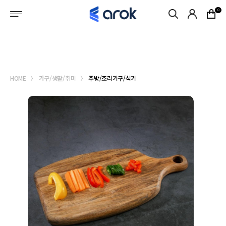
메뉴바로가기
본문바로가기
0
로그인
회원가입
마이페이지
HOME
가구/생활/취미
주방/조리기구/식기