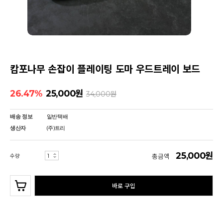
캄포나무 손잡이 플레이팅 도마 우드트레이 보드
26.47%
25,000
원
34,000
원
배송 정보
일반택배
생산자
(주)트리
25,000원
수량
총금액
바로 구입