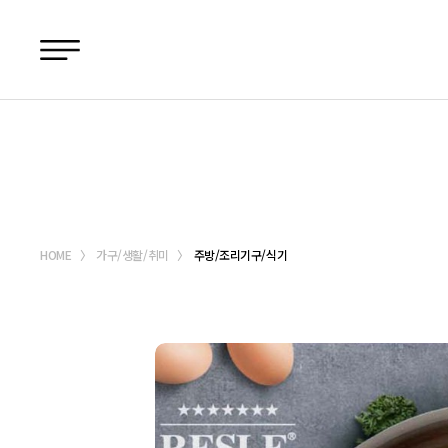
메뉴바로가기
본문바로가기
HOME
가구/생활/취미
주방/조리기구/식기