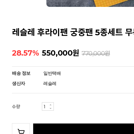
레슬레 후라이팬 궁중팬 5종세트 무
28.57%
550,000
원
770,000
원
배송 정보
일반택배
생산자
레슬레
수량