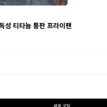
독성 티타늄 통판 프라이팬
바로 구입